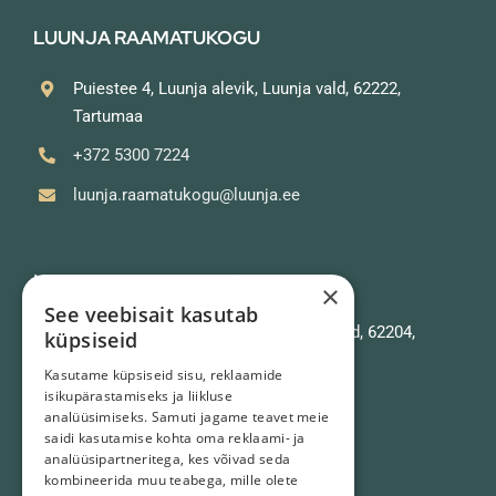
LUUNJA RAAMATUKOGU
Puiestee 4, Luunja alevik, Luunja vald, 62222,
Tartumaa
+372 5300 7224
luunja.raamatukogu@luunja.ee
KAVASTU RAAMATUKOGU
×
See veebisait kasutab
Kavastu keskus 6, Kavastu, Luunja vald, 62204,
küpsiseid
Tartumaa
Kasutame küpsiseid sisu, reklaamide
isikupärastamiseks ja liikluse
+372 5301 5144
analüüsimiseks. Samuti jagame teavet meie
kavastu.raamatukogu@luunja.ee
saidi kasutamise kohta oma reklaami- ja
analüüsipartneritega, kes võivad seda
kombineerida muu teabega, mille olete