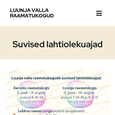
Skip
to
Toggl
content
Naviga
Raamatukogud
Suvised lahtiolekuajad
Kodulugu
K. E. Söödi lasteluuleauhind