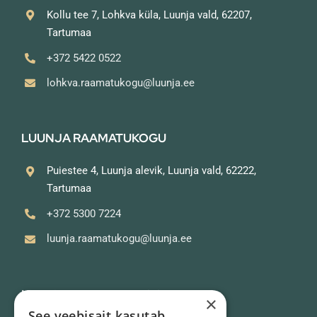
Kollu tee 7, Lohkva küla, Luunja vald, 62207,
Tartumaa
+372 5422 0522
lohkva.raamatukogu@luunja.ee
LUUNJA RAAMATUKOGU
Puiestee 4, Luunja alevik, Luunja vald, 62222,
Tartumaa
+372 5300 7224
luunja.raamatukogu@luunja.ee
KAVASTU RAAMATUKOGU
×
See veebisait kasutab