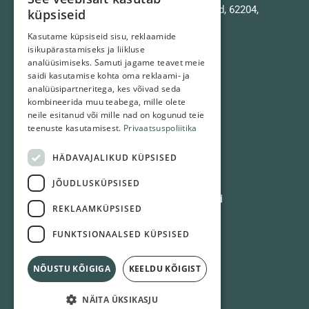
Kavastu keskus 6, Kavastu, Luunja vald, 62204,
küpsiseid
Tartumaa
Kasutame küpsiseid sisu, reklaamide
isikupärastamiseks ja liikluse
+372 5301 5144
analüüsimiseks. Samuti jagame teavet meie
kavastu.raamatukogu@luunja.ee
saidi kasutamise kohta oma reklaami- ja
analüüsipartneritega, kes võivad seda
kombineerida muu teabega, mille olete
neile esitanud või mille nad on kogunud teie
Kavastu haruraamatukogu
teenuste kasutamisest.
Privaatsuspoliitika
Luunja haruraamatukogu
HÄDAVAJALIKUD KÜPSISED
Lohkva raamatukogu
JÕUDLUSKÜPSISED
K. E. Söödi lasteluuleauhind
REKLAAMKÜPSISED
Meedia ja tunnustamine
FUNKTSIONAALSED KÜPSISED
Kodulugu
NÕUSTU KÕIGIGA
KEELDU KÕIGIST
NÄITA ÜKSIKASJU