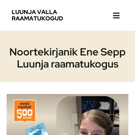
Skip
to
Toggl
content
Naviga
Raamatukogud
Noortekirjanik Ene Sepp
Kodulugu
Luunja raamatukogus
K. E. Söödi lasteluuleauhind